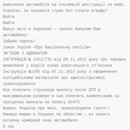
вивезення автомобіля на іноземній реєстрації за межі
України, як поновити строк без сплати штрафу?
Войти
Выйти
Выкуп авто в Харькове – срочно выкупим Ваш
автомобиль!
Забыли пароль?
Закон Укрїни «Про Національну поліцію»
ЗВ’ЯЗОК З АДВОКАТОМ
ІНСТРУКЦІЯ № 1452/735 від 09.11.2015 року про порядок
виявлення у водіїв ознак алкогольного сп’яніння
Інструкція №1395 від 07.11.2015 року з оформлення
поліцейськими матеріалів про адміністративні
правопорушення
Как получить страховую выплату после ДТП в
максимальном размере и как получить компенсацию за
просрочку выплаты по полису ОСАГО
Кодекс України про амін. правопорушенн (витяг)
Номера машин в Украине по областям – из какого
региона номерной знак автомобиля.
О нас