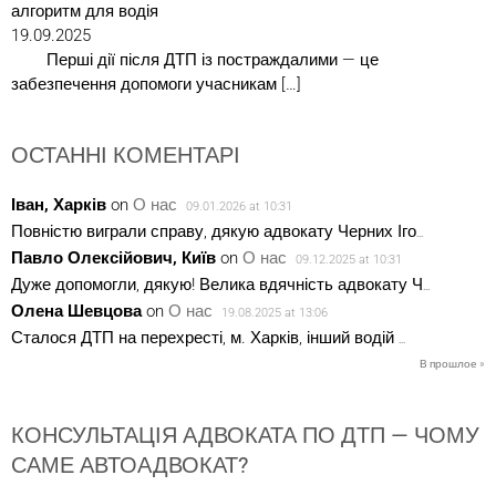
алгоритм для водія
19.09.2025
Перші дії після ДТП із постраждалими — це
забезпечення допомоги учасникам […]
ОСТАННІ КОМЕНТАРІ
Іван, Харків
on
О нас
09.01.2026 at 10:31
Повністю виграли справу, дякую адвокату Черних Іго
...
Павло Олексійович, Київ
on
О нас
09.12.2025 at 10:31
Дуже допомогли, дякую! Велика вдячність адвокату Ч
...
Олена Шевцова
on
О нас
19.08.2025 at 13:06
Сталося ДТП на перехресті, м. Харків, інший водій
...
В прошлое »
КОНСУЛЬТАЦІЯ АДВОКАТА ПО ДТП — ЧОМУ
САМЕ АВТОАДВОКАТ?