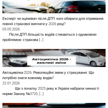
Експерт чи оцінювач після ДТП: кого обирати для отримання
повної страхової виплати у 2026 році?
03.05.2026
Після ДТП більшість водіїв стикаються з однаковою
проблемою: страхова […]
Автоцивілка-2026: Революційні зміни у страхуванні. Що
потрібно знати кожному водію?
22.01.2026
Ще з початку 2025 року в Україні набрали чинності
норми Закону №3720, […]