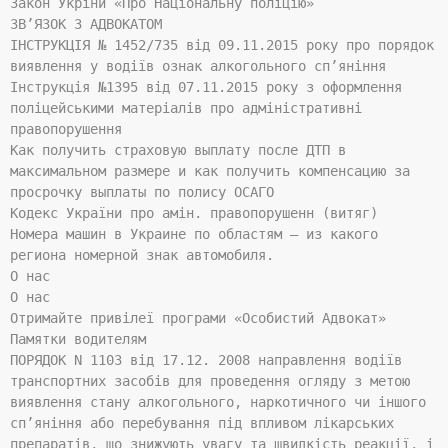
Закон Укрїни «Про Національну поліцію»
ЗВ’ЯЗОК З АДВОКАТОМ
ІНСТРУКЦІЯ № 1452/735 від 09.11.2015 року про порядок
виявлення у водіїв ознак алкогольного сп’яніння
Інструкція №1395 від 07.11.2015 року з оформлення
поліцейськими матеріалів про адміністративні
правопорушення
Как получить страховую выплату после ДТП в
максимальном размере и как получить компенсацию за
просрочку выплаты по полису ОСАГО
Кодекс України про амін. правопорушенн (витяг)
Номера машин в Украине по областям – из какого
региона номерной знак автомобиля.
О нас
О нас
Отримайте привілеї програми «Особистий Адвокат»
Памятки водителям
ПОРЯДОК N 1103 від 17.12. 2008 направлення водіїв
транспортних засобів для проведення огляду з метою
виявлення стану алкогольного, наркотичного чи іншого
сп’яніння або перебування під впливом лікарських
препаратів, що знижують увагу та швидкість реакції, і