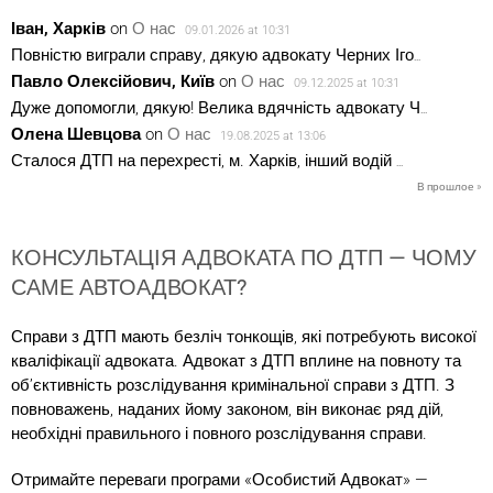
Іван, Харків
on
О нас
09.01.2026 at 10:31
Повністю виграли справу, дякую адвокату Черних Іго
...
Павло Олексійович, Київ
on
О нас
09.12.2025 at 10:31
Дуже допомогли, дякую! Велика вдячність адвокату Ч
...
Олена Шевцова
on
О нас
19.08.2025 at 13:06
Сталося ДТП на перехресті, м. Харків, інший водій
...
В прошлое »
КОНСУЛЬТАЦІЯ АДВОКАТА ПО ДТП — ЧОМУ
САМЕ АВТОАДВОКАТ?
Справи з ДТП мають безліч тонкощів, які потребують високої
кваліфікації адвоката. Адвокат з ДТП вплине на повноту та
об’єктивність розслідування кримінальної справи з ДТП. З
повноважень, наданих йому законом, він виконає ряд дій,
необхідні правильного і повного розслідування справи.
Отримайте переваги програми «Особистий Адвокат» —