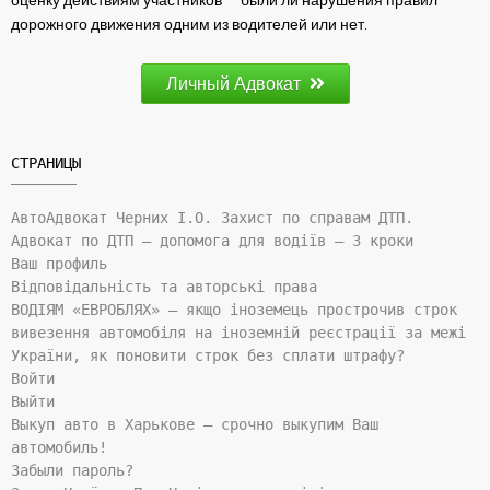
оценку действиям участников — были ли нарушения правил
дорожного движения одним из водителей или нет.
Личный Адвокат
СТРАНИЦЫ
АвтоАдвокат Черних І.О. Захист по справам ДТП.
Адвокат по ДТП — допомога для водіїв — 3 кроки
Ваш профиль
Відповідальність та авторські права
ВОДІЯМ «ЕВРОБЛЯХ» — якщо іноземець прострочив строк
вивезення автомобіля на іноземній реєстрації за межі
України, як поновити строк без сплати штрафу?
Войти
Выйти
Выкуп авто в Харькове – срочно выкупим Ваш
автомобиль!
Забыли пароль?