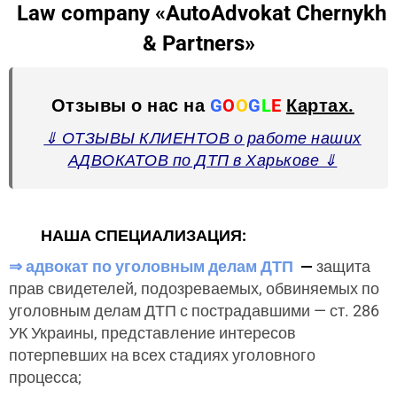
Law company «AutoAdvokat Chernykh
& Partners»
Отзывы о нас на
G
O
O
G
L
E
Картах
.
⇓ ОТЗЫВЫ КЛИЕНТОВ о работе наших
АДВОКАТОВ по ДТП в Харькове ⇓
НАША СПЕЦИАЛИЗАЦИЯ:
⇒ адвокат по уголовным делам ДТП
—
защита
прав свидетелей, подозреваемых, обвиняемых по
уголовным делам ДТП с пострадавшими — ст. 286
УК Украины, представление интересов
потерпевших на всех стадиях уголовного
процесса;