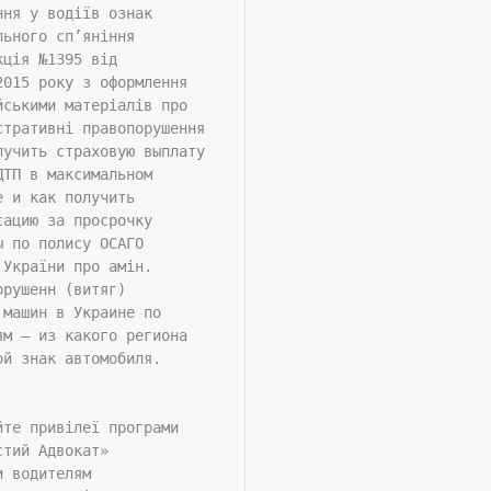
ння у водіїв ознак
льного сп’яніння
кція №1395 від
2015 року з оформлення
йськими матеріалів про
стративні правопорушення
лучить страховую выплату
ДТП в максимальном
е и как получить
сацию за просрочку
ы по полису ОСАГО
 України про амін.
орушенн (витяг)
 машин в Украине по
ям – из какого региона
ой знак автомобиля.
йте привілеї програми
стий Адвокат»
и водителям