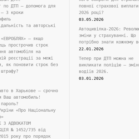
т по ДТП — допомога для
повної страхової виплати
 — 3 кроки
2026 році?
офиль
03.05.2026
ідальність та авторські
Автоцивілка-2026: Револю
зміни у страхуванні. Що
 «ЕВРОБЛЯХ» — якщо
потрібно знати кожному в
ець прострочив строк
22.01.2026
ння автомобіля на
ній реєстрації за межі
Тепер при ДТП можна не
и, як поновити строк без
викликати поліцію — змін
 штрафу?
водіїв 2026.
03.01.2026
авто в Харькове – срочно
м Ваш автомобиль!
 пароль?
Укрїни «Про Національну
ю»
К З АДВОКАТОМ
КЦІЯ № 1452/735 від
2015 року про порядок