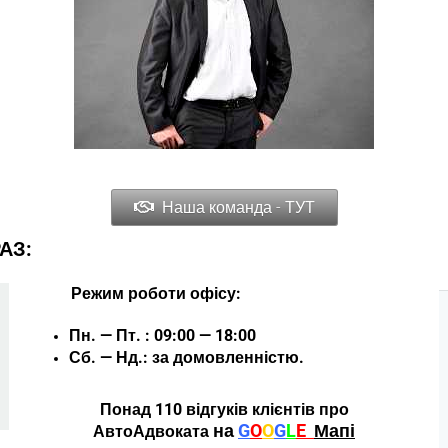
Наша команда - ТУТ
АЗ:
Режим роботи офісу:
Пн. — Пт. : 09:00 — 18:00
Сб. — Нд.: за домовленністю.
Понад 110 відгуків клієнтів про
на
G
O
O
G
L
E
Мапі
АвтоАдвоката