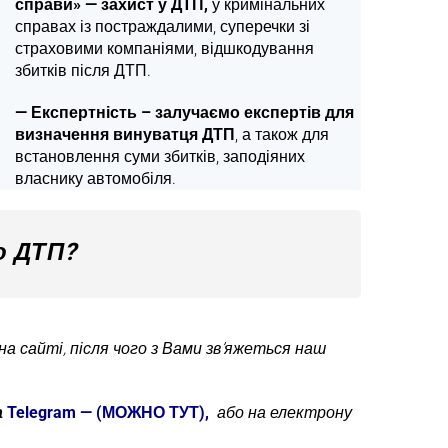
справи» — захист у ДТП,
у кримінальних
справах із постраждалими, суперечки зі
страховими компаніями, відшкодування
збитків після ДТП.
— Е
кспертність – залучаємо експертів для
визначення винуватця ДТП
, а також для
встановлення суми збитків, заподіяних
власнику автомобіля.
о ДТП
?
на сайті, після чого з Вами зв’яжеться наш
а
Telegram — (МОЖНО ТУТ),
або на електрону