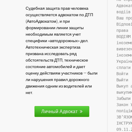
Адвока
Судебная защита прав человека
водіїв
осуществляется адвокатом по ДТП
Ваш пр
(АвтоАдвокатом), и при
Відпов
формировании линии защиты
права
необходимым является учет
ВОДІЯМ
специфики «автодорожных» дел.
інозем
Автотехническая экспертиза
вивезе
призвана исследовать ряд
інозем
обстоятельств ДТП, техническое
Україн
состояние автомобилей и дает
сплати
оценку действиям участников — были
Войти
ли нарушения правил дорожного
Выйти
движения одним из водителей или
Выкуп 
выкупи
нет.
Забыли
Закон 
поліці
Личный Адвокат
ЗВ’ЯЗО
ІНСТРУ
09.11.