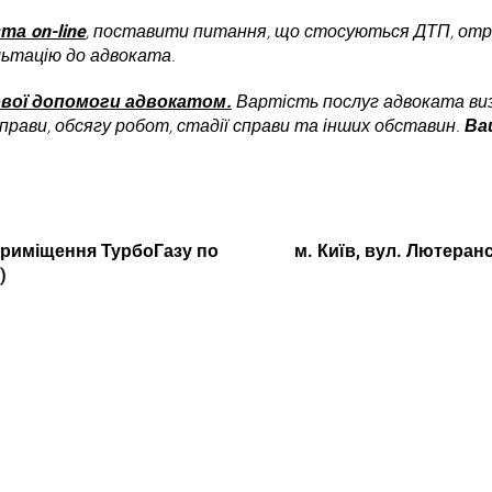
а on-line
,
поставити питання, що стосуються ДТП, отри
льтацію до адвоката.
ової допомоги адвокатом.
Вартість послуг адвоката виз
прави, обсягу робот, стадії справи та інших обставин.
Ва
 (приміщення ТурбоГазу по
м. Київ, вул. Лютеранс
)