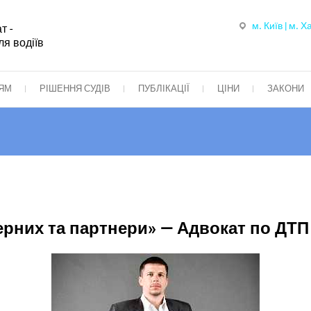
м. Київ | м. Х
т -
я водіїв
ІЯМ
РІШЕННЯ СУДІВ
ПУБЛІКАЦІЇ
ЦІНИ
ЗАКОНИ
рних та партнери» — Адвокат по ДТП в