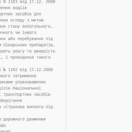
К N 1103 від 17.12. 2008
лення водіїв
ортних засобів для
ення огляду з метою
ння стану алкогольного,
ичного чи іншого
ння або перебування під
м лікарських препаратів,
жують увагу та швидкість
ї, і проведення такого
К № 1102 від 17.12.2008
ового затримання
никами уповноважених
ділів Національної
ї транспортних засобів
зберігання
а «Страхова виплата під
а дорожного движения
ода
рация