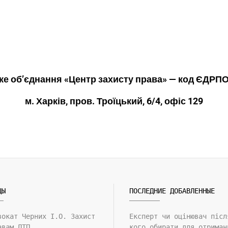
ке обʼєднання
«Центр захисту права» — код ЄДРПО
м. Харків, пров. Троїцький, 6/4, офіс 129
ЦЫ
ПОСЛЕДНИЕ ДОБАВЛЕННЫЕ
вокат Черних І.О. Захист
Експерт чи оцінювач післ
авам ДТП.
кого обирати для отриман