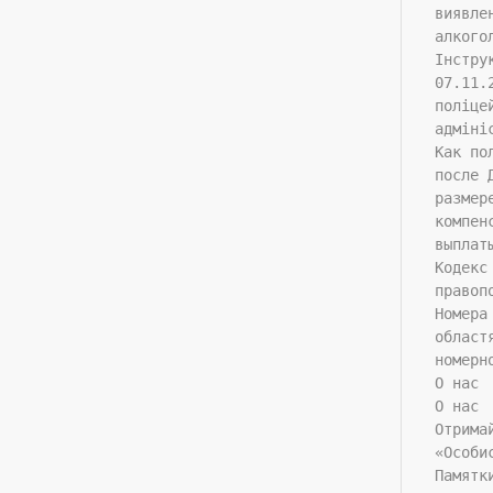
виявле
алкого
Інстру
07.11.
поліце
адміні
Как по
после 
размер
компен
выплат
Кодекс
правоп
Номера
област
номерн
О нас
О нас
Отрима
«Особи
Памятк