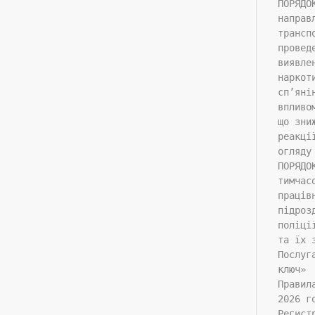
ПОРЯДО
направ
трансп
провед
виявле
наркот
сп’яні
впливо
що зни
реакці
огляду
ПОРЯДО
тимчас
праців
підроз
поліці
та їх 
Послуг
ключ»
Правил
2026 г
Регист