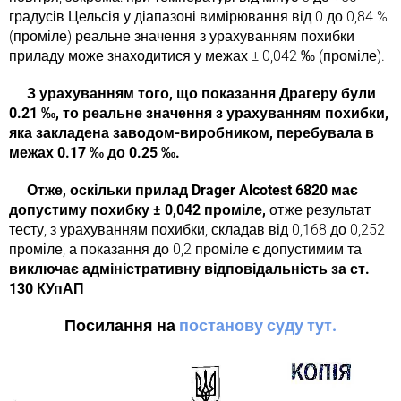
градусів Цельсія у діапазоні вимірювання від 0 до 0,84 %
(проміле) реальне значення з урахуванням похибки
приладу може знаходитися у межах ± 0,042 ‰ (проміле).
З урахуванням того, що показання Драгеру були
0.21 ‰, то реальне значення з урахуванням похибки,
яка закладена заводом-виробником, перебувала в
межах 0.17 ‰ до 0.25 ‰.
Отже, оскільки прилад Drager Alcotest 6820 має
допустиму похибку ± 0,042 проміле,
отже результат
тесту, з урахуванням похибки, складав від 0,168 до 0,252
проміле, а показання до 0,2 проміле є допустимим та
виключає адміністративну відповідальність за ст.
130 КУпАП
Посилання на
постанову суду тут.