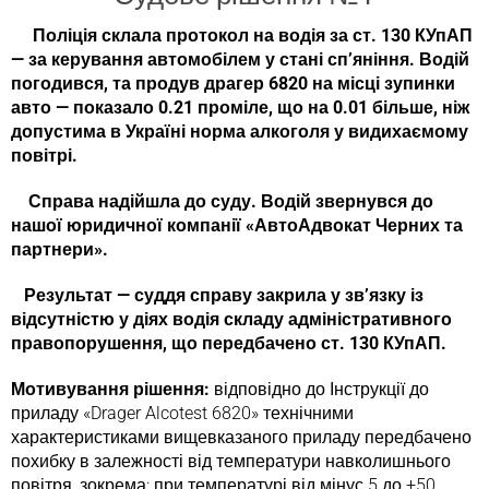
Поліція склала протокол на водія за ст. 130 КУпАП
— за керування автомобілем у стані спʼяніння. Водій
погодився, та продув драгер 6820 на місці зупинки
авто — показало 0.21 проміле, що на 0.01 більше, ніж
допустима в Україні норма алкоголя у видихаємому
повітрі.
Справа надійшла до суду. Водій звернувся до
нашої юридичної компанії «АвтоАдвокат Черних та
партнери».
Результат — суддя справу закрила у звʼязку із
відсутністю у діях водія складу адміністративного
правопорушення, що передбачено ст. 130 КУпАП.
Мотивування рішення:
відповідно до Інструкції до
приладу «Drager Alcotest 6820» технічними
характеристиками вищевказаного приладу передбачено
похибку в залежності від температури навколишнього
повітря, зокрема: при температурі від мінус 5 до +50