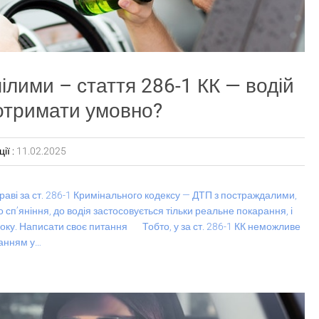
ілими – стаття 286-1 КК — водій
а отримати умовно?
ії :
11.02.2025
аві за ст. 286-1 Кримінального кодексу — ДТП з постраждалими,
 сп’яніння, до водія застосовується тільки реальне покарання, і
року. Написати своє питання Тобто, у за ст. 286-1 КК неможливе
ванням у…