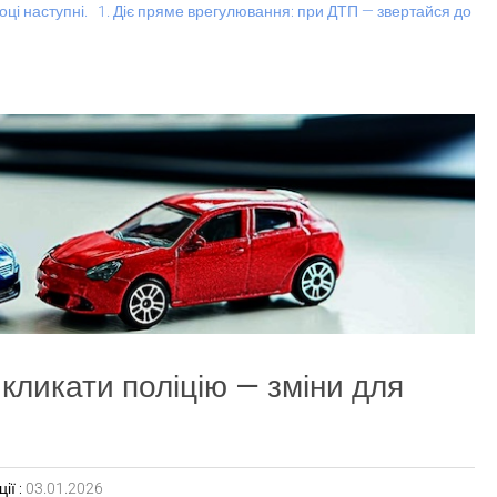
оці наступні. 1. Діє пряме врегулювання: при ДТП — звертайся до
кликати поліцію — зміни для
ії :
03.01.2026