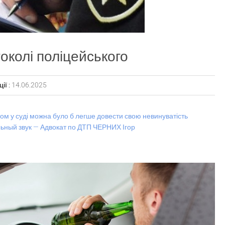
околі поліцейського
ії :
14.06.2025
ом у суді можна було б легше довести свою невинуватість
ьный звук — Адвокат по ДТП ЧЕРНИХ Ігор