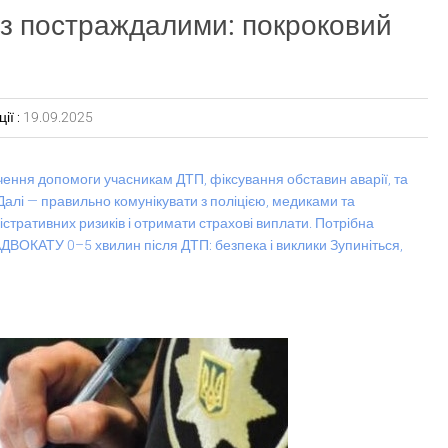
 з постраждалими: покроковий
ії :
19.09.2025
ння допомоги учасникам ДТП, фіксування обставин аварії, та
Далі — правильно комунікувати з поліцією, медиками та
стративних ризиків і отримати страхові виплати. Потрібна
ОКАТУ 0–5 хвилин після ДТП: безпека і виклики Зупиніться,