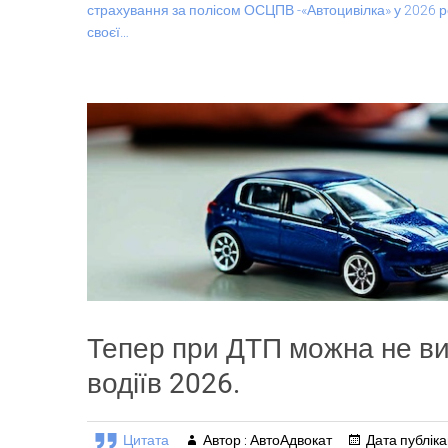
страхування за полісом ОСЦПВ -«Автоцивілка» у 2026 р
своєї…
Тепер при ДТП можна не ви
водіїв 2026.
Цитата
Автор : АвтоАдвокат
Дата публікац