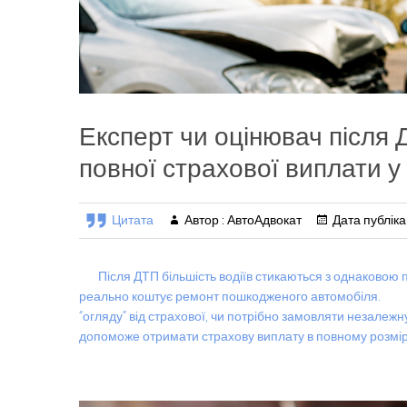
Експерт чи оцінювач після 
повної страхової виплати у
Цитата
Автор : АвтоАдвокат
Дата публікац
Після ДТП більшість водіїв стикаються з однаковою п
реально коштує ремонт пошкодженого автомобіля. І 
“огляду” від страхової, чи потрібно замовляти незалежн
допоможе отримати страхову виплату в повному розмірі