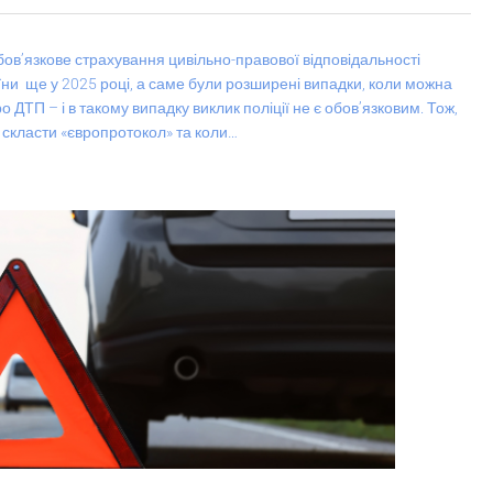
бов’язкове страхування цивільно-правової відповідальності
їни ще у 2025 році, а саме були розширені випадки, коли можна
 ДТП – і в такому випадку виклик поліції не є обовʼязковим. Тож,
о скласти «європротокол» та коли…