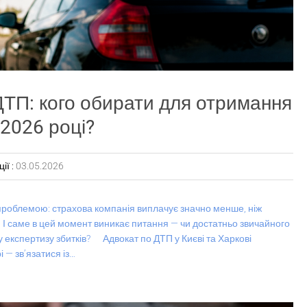
ДТП: кого обирати для отримання
 2026 році?
ії :
03.05.2026
роблемою: страхова компанія виплачує значно менше, ніж
саме в цей момент виникає питання — чи достатньо звичайного
у експертизу збитків? Адвокат по ДТП у Києві та Харкові
 — звʼязатися із…