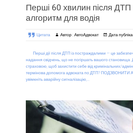
Перші 60 хвилин після ДТП
алгоритм для водія
Цитата
Автор : АвтоАдвокат
Дата публікац
Перші дії після ДТП із постраждалими — це забезпече
надання свідчень, що не погіршать вашого становища. 
страховою, щоб захистити себе від кримінальних/адміні
термінова допомога адвоката по ДТП? ПОДЗВОНИТИ АДВ
увімкніть аварійну сигналізацію,…