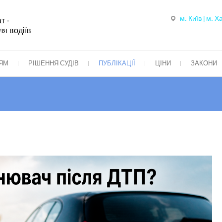
м. Київ | м. Х
т -
я водіїв
ІЯМ
РІШЕННЯ СУДІВ
ПУБЛІКАЦІЇ
ЦІНИ
ЗАКОНИ