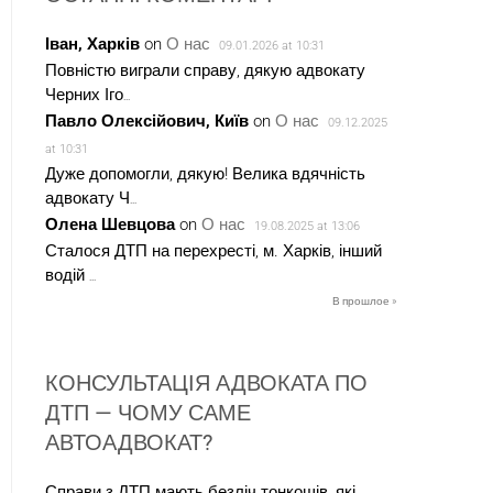
Іван, Харків
on
О нас
09.01.2026 at 10:31
Повністю виграли справу, дякую адвокату
Черних Іго
...
Павло Олексійович, Київ
on
О нас
09.12.2025
at 10:31
Дуже допомогли, дякую! Велика вдячність
адвокату Ч
...
Олена Шевцова
on
О нас
19.08.2025 at 13:06
Сталося ДТП на перехресті, м. Харків, інший
водій
...
В прошлое »
КОНСУЛЬТАЦІЯ АДВОКАТА ПО
ДТП — ЧОМУ САМЕ
АВТОАДВОКАТ?
Справи з ДТП мають безліч тонкощів, які