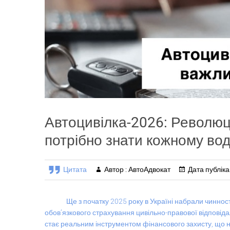
Автоцивілка-2026: Революці
потрібно знати кожному вод
Цитата
Автор : АвтоАдвокат
Дата публікац
Ще з початку 2025 року в Україні набрали чинності
обов’язкового страхування цивільно-правової відповіда
стає реальним інструментом фінансового захисту, що н