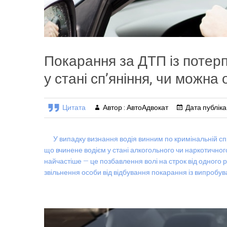
Покарання за ДТП із потерп
у стані сп’яніння, чи можн
Цитата
Автор : АвтоАдвокат
Дата публікац
У випадку визнання водія винним по кримінальній спр
що вчинене водієм у стані алкогольного чи наркотичного
найчастіше — це позбавлення волі на строк від одного 
звільнення особи від відбування покарання із випробу