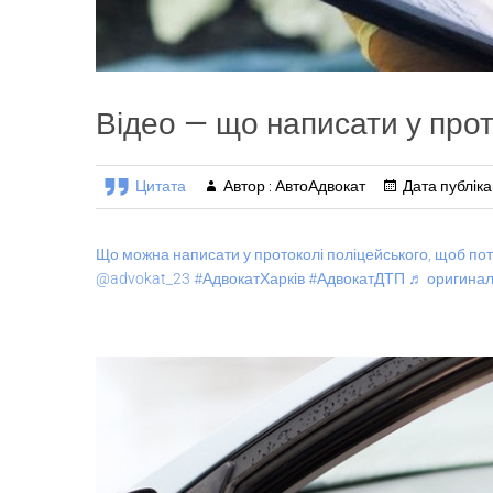
Відео — що написати у прот
Цитата
Автор : АвтоАдвокат
Дата публікац
Що можна написати у протоколі поліцейського, щоб пот
@advokat_23 #АдвокатХарків #АдвокатДТП ♬ оригинал