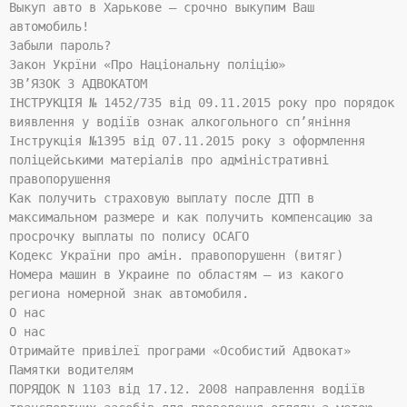
Выкуп авто в Харькове – срочно выкупим Ваш
автомобиль!
Забыли пароль?
Закон Укрїни «Про Національну поліцію»
ЗВ’ЯЗОК З АДВОКАТОМ
ІНСТРУКЦІЯ № 1452/735 від 09.11.2015 року про порядок
виявлення у водіїв ознак алкогольного сп’яніння
Інструкція №1395 від 07.11.2015 року з оформлення
поліцейськими матеріалів про адміністративні
правопорушення
Как получить страховую выплату после ДТП в
максимальном размере и как получить компенсацию за
просрочку выплаты по полису ОСАГО
Кодекс України про амін. правопорушенн (витяг)
Номера машин в Украине по областям – из какого
региона номерной знак автомобиля.
О нас
О нас
Отримайте привілеї програми «Особистий Адвокат»
Памятки водителям
ПОРЯДОК N 1103 від 17.12. 2008 направлення водіїв