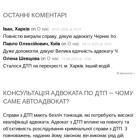
ОСТАННІ КОМЕНТАРІ
Іван, Харків
on
О нас
09.01.2026 at 10:31
Повністю виграли справу, дякую адвокату Черних Іго
...
Павло Олексійович, Київ
on
О нас
09.12.2025 at 10:31
Дуже допомогли, дякую! Велика вдячність адвокату Ч
...
Олена Шевцова
on
О нас
19.08.2025 at 13:06
Сталося ДТП на перехресті, м. Харків, інший водій
...
В прошлое »
КОНСУЛЬТАЦІЯ АДВОКАТА ПО ДТП — ЧОМУ
САМЕ АВТОАДВОКАТ?
Справи з ДТП мають безліч тонкощів, які потребують високої
кваліфікації адвоката. Адвокат з ДТП вплине на повноту та
об’єктивність розслідування кримінальної справи з ДТП. З
повноважень, наданих йому законом, він виконає ряд дій,