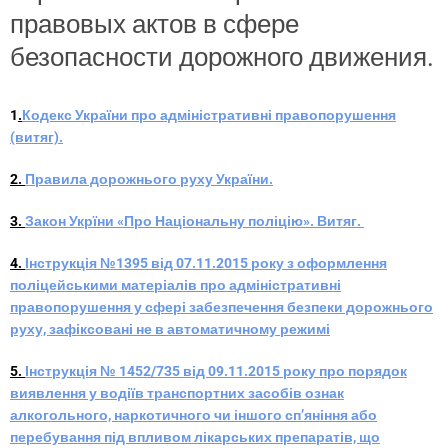
правовых актов в сфере
безопасности дорожного движения.
1
.
Кодекс України про адміністративні правопорушення
(витяг).
2.
Правила дорожнього руху України.
3.
Закон Укрїни «Про Національну поліцію». Витяг.
4.
Інструкція №1395 від 07.11.2015 року з оформлення
поліцейськими матеріалів про адміністративні
правопорушення у сфері забезпечення безпеки дорожнього
руху, зафіксовані не в автоматичному режимі
5.
Інструкція № 1452/735 від 09.11.2015 року про порядок
виявлення у водіїв транспортних засобів ознак
алкогольного, наркотичного чи іншого сп’яніння або
перебування під впливом лікарських препаратів, що