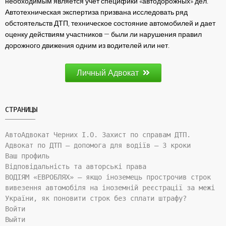
необходимым является учет специфики «автодорожных» дел.
Автотехническая экспертиза призвана исследовать ряд
обстоятельств ДТП, техническое состояние автомобилей и дает
оценку действиям участников — были ли нарушения правил
дорожного движения одним из водителей или нет.
Личный Адвокат
СТРАНИЦЫ
АвтоАдвокат Черних І.О. Захист по справам ДТП.
Адвокат по ДТП — допомога для водіїв — 3 кроки
Ваш профиль
Відповідальність та авторські права
ВОДІЯМ «ЕВРОБЛЯХ» — якщо іноземець прострочив строк
вивезення автомобіля на іноземній реєстрації за межі
України, як поновити строк без сплати штрафу?
Войти
Выйти